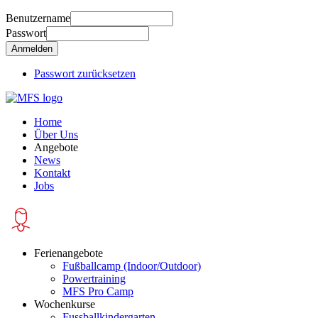
Benutzername
Passwort
Passwort zurücksetzen
Home
Über Uns
Angebote
News
Kontakt
Jobs
Ferienangebote
Fußballcamp (Indoor/Outdoor)
Powertraining
MFS Pro Camp
Wochenkurse
Fussballkindergarten