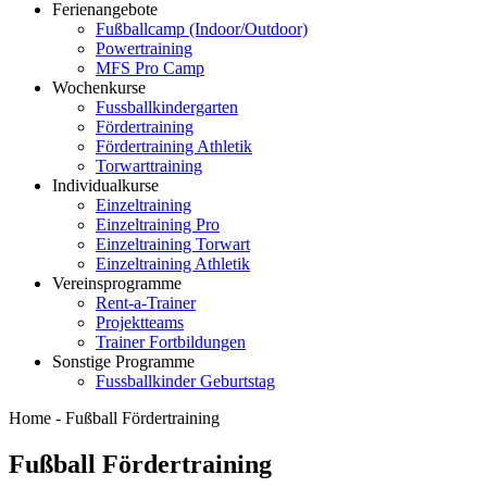
Ferienangebote
Fußballcamp (Indoor/Outdoor)
Powertraining
MFS Pro Camp
Wochenkurse
Fussballkindergarten
Fördertraining
Fördertraining Athletik
Torwarttraining
Individualkurse
Einzeltraining
Einzeltraining Pro
Einzeltraining Torwart
Einzeltraining Athletik
Vereinsprogramme
Rent-a-Trainer
Projektteams
Trainer Fortbildungen
Sonstige Programme
Fussballkinder Geburtstag
Home -
Fußball Fördertraining
Fußball Fördertraining